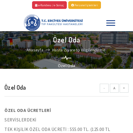
e-Randevu / e-Sonuç
Personel İşlemleri
Özel Oda
Anasayfa
Hasta Ziyaretçi Bilgilendirme
Özel Oda
Özel Oda
-
A
+
ÖZEL ODA ÜCRETLERİ
SERVİSLERDEKİ
TEK KİŞİLİK ÖZEL ODA ÜCRETİ : 555.00 TL. (125.00 TL