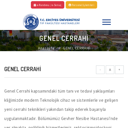
e-Randevu / e-Sonuç
Personel İşlemleri
GENEL CERRAHİ
Anasayfa
GENEL CERRAHİ
GENEL CERRAHİ
-
A
+
Genel Cerrahi kapsamındaki tüm tanı ve tedavi yaklaşımları
kliğimizde modern Teknolojik cihaz ve sistemlerle ve gelişen
yeni cerrahi teknikleri yakından takip ederek başarıyla
uygulanmaktadır. Bölümümüz Gevher Nesibe Hastanesi'nde
yer almakta ,poliklinik hizmetlerimiz, rektosigmoidoskopi