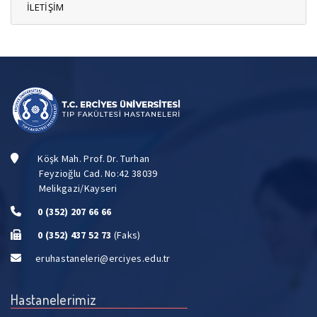
İLETİŞİM
Köşk Mah. Prof. Dr. Turhan
Feyzioğlu Cad. No:42 38039
Melikgazi/Kayseri
0 (352) 207 66 66
0 (352) 437 52 73
(Faks)
eruhastaneleri@erciyes.edu.tr
Hastanelerimiz