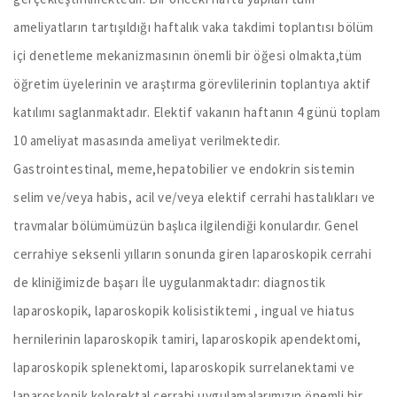
ameliyatların tartışıldığı haftalık vaka takdimi toplantısı bölüm
içi denetleme mekanizmasının önemli bir öğesi olmakta,tüm
öğretim üyelerinin ve araştırma görevlilerinin toplantıya aktif
katılımı saglanmaktadır. Elektif vakanın haftanın 4 günü toplam
10 ameliyat masasında ameliyat verilmektedir.
Gastrointestinal, meme,hepatobilier ve endokrin sistemin
selim ve/veya habis, acil ve/veya elektif cerrahi hastalıkları ve
travmalar bölümümüzün başlıca ilgilendiği konulardır. Genel
cerrahiye seksenli yılların sonunda giren laparoskopik cerrahi
de kliniğimizde başarı İle uygulanmaktadır: diagnostik
laparoskopik, laparoskopik kolisistiktemi , ingual ve hiatus
hernilerinin laparoskopik tamiri, laparoskopik apendektomi,
laparoskopik splenektomi, laparoskopik surrelanektami ve
laparoskopik kolorektal cerrahi uygulamalarımızın önemli bir