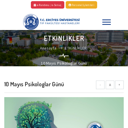
e-Randevu / e-Sonuç
Personel İşlemleri
ETKİNLİKLER
Anasayfa
ETKİNLİKLER
10 Mayıs Psikologlar Günü
10 Mayıs Psikologlar Günü
-
A
+