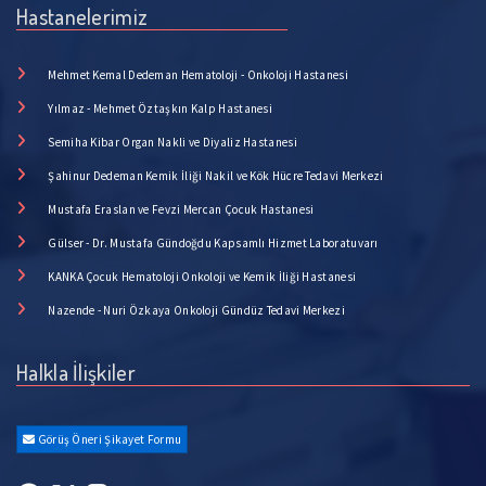
Hastanelerimiz
Mehmet Kemal Dedeman Hematoloji - Onkoloji Hastanesi
Yılmaz - Mehmet Öztaşkın Kalp Hastanesi
Semiha Kibar Organ Nakli ve Diyaliz Hastanesi
Şahinur Dedeman Kemik İliği Nakil ve Kök Hücre Tedavi Merkezi
Mustafa Eraslan ve Fevzi Mercan Çocuk Hastanesi
Gülser - Dr. Mustafa Gündoğdu Kapsamlı Hizmet Laboratuvarı
KANKA Çocuk Hematoloji Onkoloji ve Kemik İliği Hastanesi
Nazende - Nuri Özkaya Onkoloji Gündüz Tedavi Merkezi
Halkla İlişkiler
Görüş Öneri Şikayet Formu