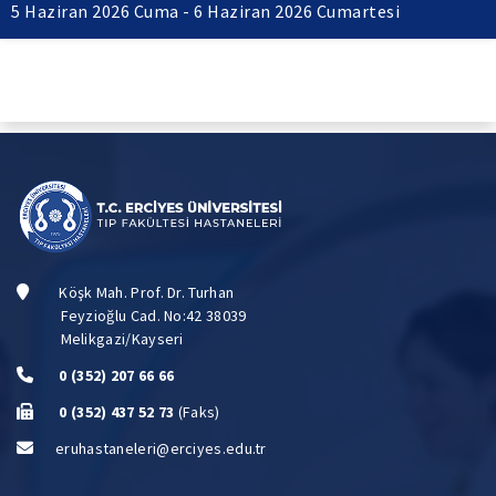
5 Haziran 2026 Cuma - 6 Haziran 2026 Cumartesi
Köşk Mah. Prof. Dr. Turhan
Feyzioğlu Cad. No:42 38039
Melikgazi/Kayseri
0 (352) 207 66 66
0 (352) 437 52 73
(Faks)
eruhastaneleri@erciyes.edu.tr