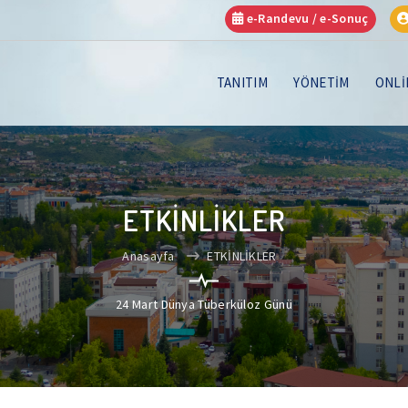
e-Randevu / e-Sonuç
TANITIM
YÖNETİM
ONLİ
ETKİNLİKLER
Anasayfa
ETKİNLİKLER
24 Mart Dünya Tüberküloz Günü