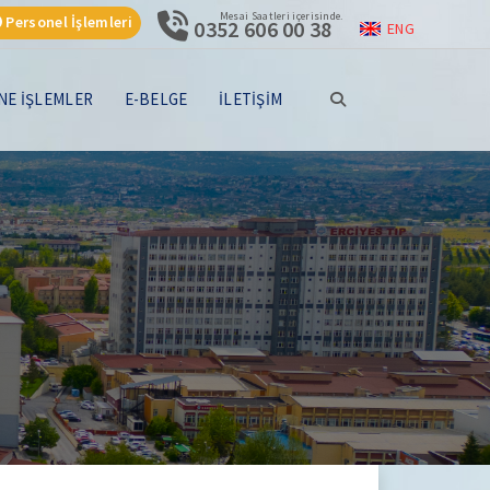
Mesai Saatleri içerisinde.
Personel İşlemleri
0352 606 00 38
ENG
NE İŞLEMLER
E-BELGE
İLETİŞİM