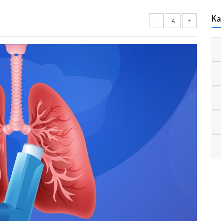
Ka
-
A
+