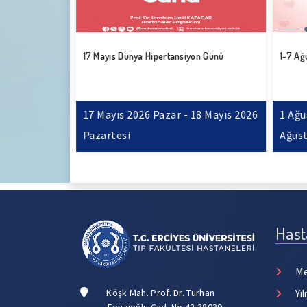
 Halil
17 Mayıs Dünya Hipertansiyon Günü
1-7 Ağu
ü Anma Gençlik
Mayıs 2026
17 Mayıs 2026 Pazar - 18 Mayıs 2026
1 Ağus
Pazartesi
Ağust
Hast
Me
Köşk Mah. Prof. Dr. Turhan
Yı