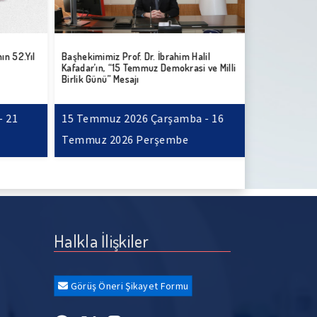
 52.Yıl
Başhekimimiz Prof. Dr. İbrahim Halil
21 Haziran D
Kafadar’ın, “15 Temmuz Demokrasi ve Milli
Birlik Günü” Mesajı
 21
15 Temmuz 2026 Çarşamba - 16
21 Haziran
Temmuz 2026 Perşembe
2026 Pazar
Halkla İlişkiler
Görüş Öneri Şikayet Formu