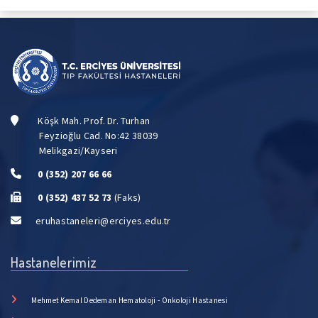
Köşk Mah. Prof. Dr. Turhan
Feyzioğlu Cad. No:42 38039
Melikgazi/Kayseri
0 (352) 207 66 66
0 (352) 437 52 73
(Faks)
eruhastaneleri@erciyes.edu.tr
Hastanelerimiz
Mehmet Kemal Dedeman Hematoloji - Onkoloji Hastanesi