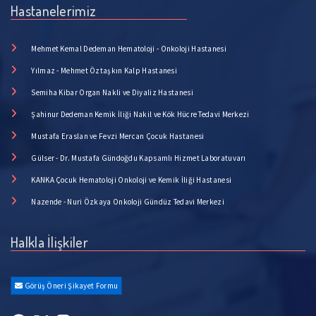
Hastanelerimiz
Mehmet Kemal Dedeman Hematoloji - Onkoloji Hastanesi
Yılmaz - Mehmet Öztaşkın Kalp Hastanesi
Semiha Kibar Organ Nakli ve Diyaliz Hastanesi
Şahinur Dedeman Kemik İliği Nakil ve Kök Hücre Tedavi Merkezi
Mustafa Eraslan ve Fevzi Mercan Çocuk Hastanesi
Gülser - Dr. Mustafa Gündoğdu Kapsamlı Hizmet Laboratuvarı
KANKA Çocuk Hematoloji Onkoloji ve Kemik İliği Hastanesi
Nazende - Nuri Özkaya Onkoloji Gündüz Tedavi Merkezi
Halkla İlişkiler
Görüş Öneri Şikayet Formu