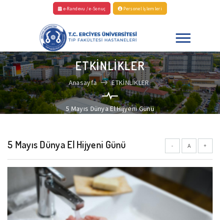
e-Randevu / e-Sonuç
Personel İşlemleri
ETKİNLİKLER
Anasayfa
ETKİNLİKLER
5 Mayıs Dünya El Hijyeni Günü
5 Mayıs Dünya El Hijyeni Günü
-
A
+