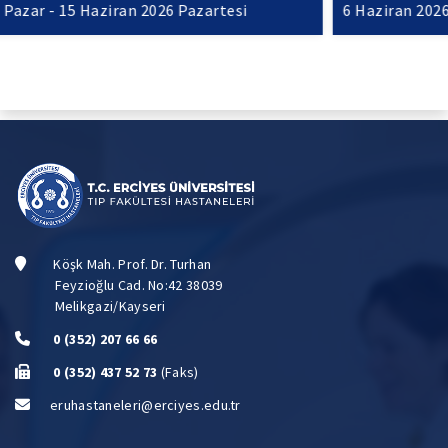
6 Haziran 2026 Cumartesi - 7 Haziran 2026 Pazar
Köşk Mah. Prof. Dr. Turhan
Feyzioğlu Cad. No:42 38039
Melikgazi/Kayseri
0 (352) 207 66 66
0 (352) 437 52 73
(Faks)
eruhastaneleri@erciyes.edu.tr