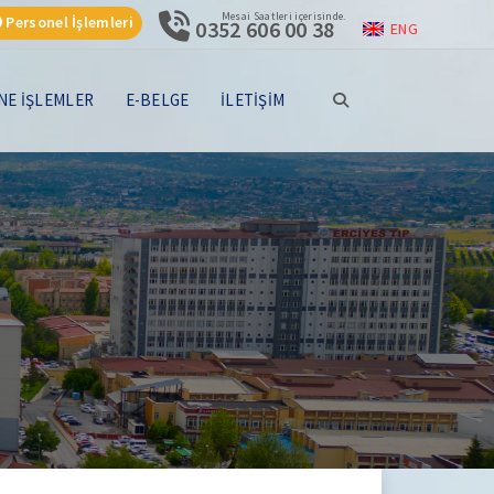
Mesai Saatleri içerisinde.
Personel İşlemleri
0352 606 00 38
ENG
NE İŞLEMLER
E-BELGE
İLETİŞİM