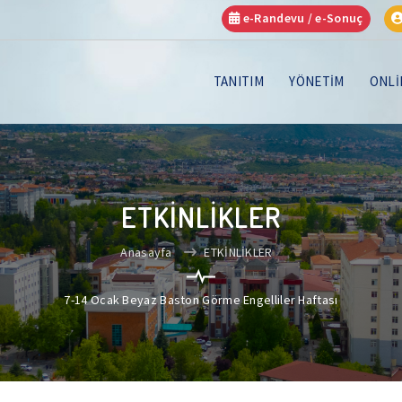
e-Randevu / e-Sonuç
TANITIM
YÖNETİM
ONLİ
ETKİNLİKLER
Anasayfa
ETKİNLİKLER
7-14 Ocak Beyaz Baston Görme Engelliler Haftası