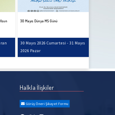
Başhekimimiz 
Olsun
30 Mayıs Dünya MS Günü
Kafadar’ın “K
iran
30 Mayıs 2026 Cumartesi - 31 Mayıs
26 Mayıs 20
2026 Pazar
Çarşamba
Halkla İlişkiler
Görüş Öneri Şikayet Formu