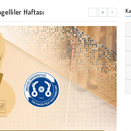
elliler Haftası
Ka
-
A
+