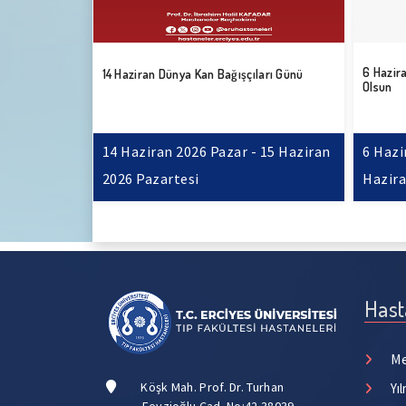
6 Hazir
u Olsun
14 Haziran Dünya Kan Bağışçıları Günü
Olsun
 22 Haziran
14 Haziran 2026 Pazar - 15 Haziran
6 Hazi
2026 Pazartesi
Hazira
Hast
Me
Köşk Mah. Prof. Dr. Turhan
Yı