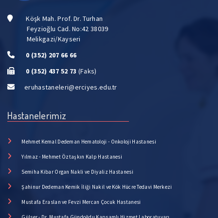
Köşk Mah. Prof. Dr. Turhan
Feyzioğlu Cad. No:42 38039
Melikgazi/Kayseri
0 (352) 207 66 66
0 (352) 437 52 73
(Faks)
eruhastaneleri@erciyes.edu.tr
Hastanelerimiz
Mehmet Kemal Dedeman Hematoloji - Onkoloji Hastanesi
Yılmaz - Mehmet Öztaşkın Kalp Hastanesi
Semiha Kibar Organ Nakli ve Diyaliz Hastanesi
Şahinur Dedeman Kemik İliği Nakil ve Kök Hücre Tedavi Merkezi
Mustafa Eraslan ve Fevzi Mercan Çocuk Hastanesi
Gülser - Dr. Mustafa Gündoğdu Kapsamlı Hizmet Laboratuvarı