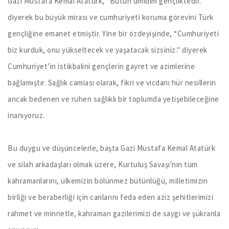
Gazi Mustafa Kemal Atatürk, “Bütün ümidim gençliktedir."
diyerek bu büyük mirası ve cumhuriyeti koruma görevini Türk
gençliğine emanet etmiştir. Yine bir özdeyişinde, “Cumhuriyeti
biz kurduk, onu yükseltecek ve yaşatacak sizsiniz." diyerek
Cumhuriyet’in istikbalini gençlerin gayret ve azimlerine
bağlamıştır. Sağlık camiası olarak, fikri ve vicdanı hür nesillerin
ancak bedenen ve ruhen sağlıklı bir toplumda yetişebileceğine
inanıyoruz.
Bu duygu ve düşüncelerle, başta Gazi Mustafa Kemal Atatürk
ve silah arkadaşları olmak üzere, Kurtuluş Savaşı'nın tüm
kahramanlarını, ülkemizin bölünmez bütünlüğü, milletimizin
birliği ve beraberliği için canlarını feda eden aziz şehitlerimizi
rahmet ve minnetle, kahraman gazilerimizi de saygı ve şükranla