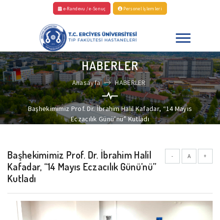
e-Randevu / e-Sonuç
Personel İşlemleri
HABERLER
Anasayfa
HABERLER
Başhekimimiz Prof. Dr. İbrahim Halil Kafadar, “14 Mayıs
Eczacılık Günü’nü” Kutladı
Başhekimimiz Prof. Dr. İbrahim Halil
-
A
+
Kafadar, “14 Mayıs Eczacılık Günü’nü”
Kutladı