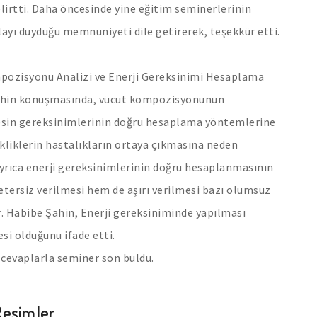
irtti. Daha öncesinde yine eğitim seminerlerinin
yı duyduğu memnuniyeti dile getirerek, teşekkür etti.
pozisyonu Analizi ve Enerji Gereksinimi Hesaplama
 Şahin konuşmasında, vücut kompozisyonunun
 besin gereksinimlerinin doğru hesaplama yöntemlerine
kliklerin hastalıkların ortaya çıkmasına neden
ayrıca enerji gereksinimlerinin doğru hesaplanmasının
ersiz verilmesi hem de aşırı verilmesi bazı olumsuz
. Dr. Habibe Şahin, Enerji gereksiniminde yapılması
i olduğunu ifade etti.
cevaplarla seminer son buldu.
Resimler