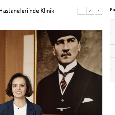
 Hastaneleri’nde Klinik
Ka
-
A
+