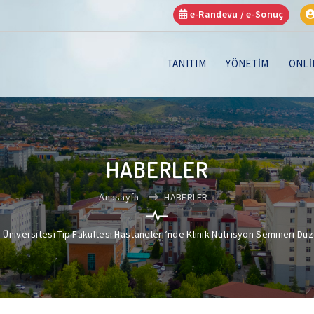
e-Randevu / e-Sonuç
TANITIM
YÖNETİM
ONLİ
HABERLER
Anasayfa
HABERLER
 Üniversitesi Tıp Fakültesi Hastaneleri’nde Klinik Nütrisyon Semineri Dü