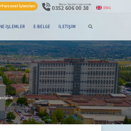
Mesai Saatleri içerisinde.
Personel İşlemleri
0352 606 00 38
ENG
NE İŞLEMLER
E-BELGE
İLETİŞİM
zenlendi