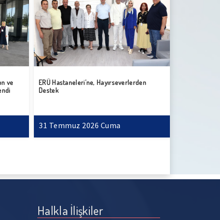
on ve
ERÜ Hastaneleri’ne, Hayırseverlerden
ERÜ Hastanele
endi
Destek
Diyaliz Cihazı
31 Temmuz 2026 Cuma
31 Temmuz
Halkla İlişkiler