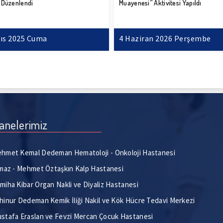
i” Aktivitesi Yapıldı
Rolüne Dikkat Çekildi
iran 2026 Perşembe
30 Nisan 2026 Perşembe
anelerimiz
hmet Kemal Dedeman Hematoloji - Onkoloji Hastanesi
lmaz - Mehmet Öztaşkın Kalp Hastanesi
miha Kibar Organ Nakli ve Diyaliz Hastanesi
hinur Dedeman Kemik İliği Nakil ve Kök Hücre Tedavi Merkezi
stafa Eraslan ve Fevzi Mercan Çocuk Hastanesi