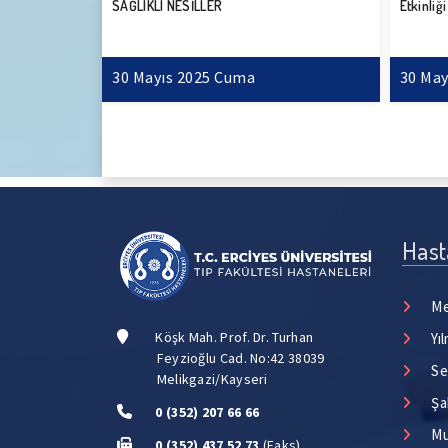
Etkinliği Düzenlendi
Muayenes
30 Mayıs 2025 Cuma
4 Haz
Hast
Me
Köşk Mah. Prof. Dr. Turhan
Yı
Feyzioğlu Cad. No:42 38039
Se
Melikgazi/Kayseri
Şa
0 (352) 207 66 66
Mu
0 (352) 437 52 73
(Faks)