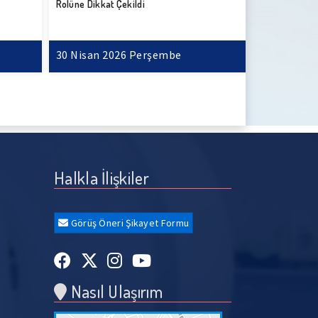
Görülme Sıklığı Arttı
8 Nisan 2026 Çarşamba
13 Mart 20
Halkla İlişkiler
Görüş Öneri Şikayet Formu
Nasıl Ulaşırım