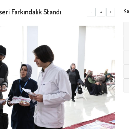
ri Farkındalık Standı
Ka
-
A
+