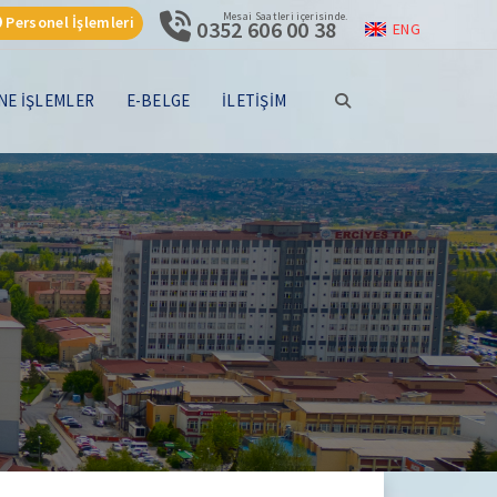
Mesai Saatleri içerisinde.
Personel İşlemleri
0352 606 00 38
ENG
NE İŞLEMLER
E-BELGE
İLETİŞİM