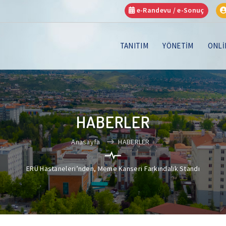
e-Randevu / e-Sonuç
TANITIM
YÖNETİM
ONLİ
HABERLER
Anasayfa
HABERLER
ERÜ Hastaneleri’nden, Meme Kanseri Farkındalık Standı