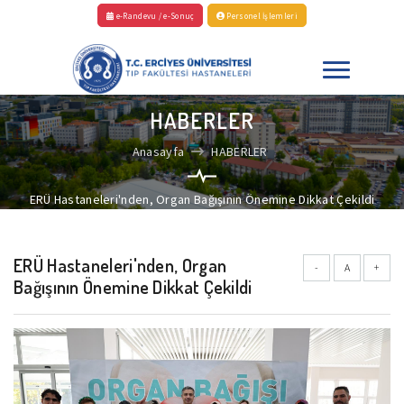
e-Randevu / e-Sonuç
Personel İşlemleri
HABERLER
Anasayfa
HABERLER
ERÜ Hastaneleri'nden, Organ Bağışının Önemine Dikkat Çekildi
ERÜ Hastaneleri'nden, Organ
-
A
+
Bağışının Önemine Dikkat Çekildi