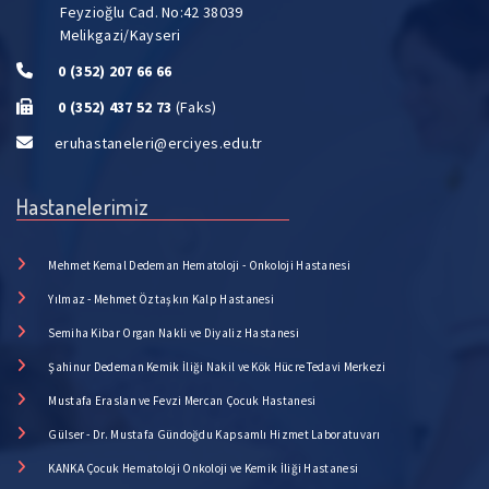
Feyzioğlu Cad. No:42 38039
Melikgazi/Kayseri
0 (352) 207 66 66
0 (352) 437 52 73
(Faks)
eruhastaneleri@erciyes.edu.tr
Hastanelerimiz
Mehmet Kemal Dedeman Hematoloji - Onkoloji Hastanesi
Yılmaz - Mehmet Öztaşkın Kalp Hastanesi
Semiha Kibar Organ Nakli ve Diyaliz Hastanesi
Şahinur Dedeman Kemik İliği Nakil ve Kök Hücre Tedavi Merkezi
Mustafa Eraslan ve Fevzi Mercan Çocuk Hastanesi
Gülser - Dr. Mustafa Gündoğdu Kapsamlı Hizmet Laboratuvarı
KANKA Çocuk Hematoloji Onkoloji ve Kemik İliği Hastanesi