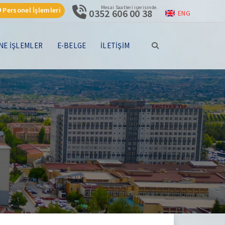
Mesai Saatleri içerisinde.
Personel İşlemleri
0352 606 00 38
ENG
NE İŞLEMLER
E-BELGE
İLETİŞİM