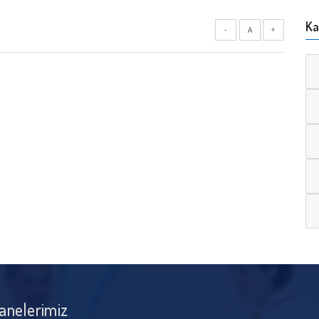
Ka
-
A
+
anelerimiz