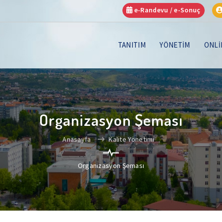
e-Randevu / e-Sonuç
TANITIM
YÖNETİM
ONLİ
Organizasyon Şeması
Anasayfa
Kalite Yönetimi
Organizasyon Şeması