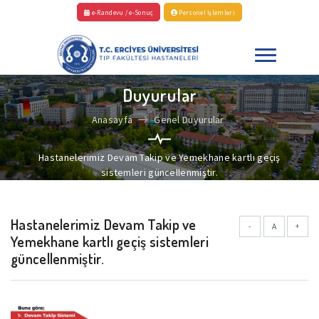
e-Randevu / e-Sonuç
Personel İşlemleri
Duyurular
Anasayfa
Genel Duyurular
Hastanelerimiz Devam Takip ve Yemekhane kartlı geçiş
sistemleri güncellenmiştir.
Hastanelerimiz Devam Takip ve
-
A
+
Yemekhane kartlı geçiş sistemleri
güncellenmiştir.