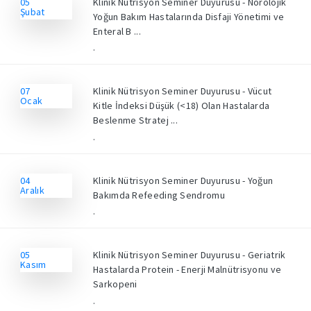
05
Klinik Nütrisyon Seminer Duyurusu - Nörolojik
Şubat
Yoğun Bakım Hastalarında Disfaji Yönetimi ve
Enteral B ...
.
07
Klinik Nütrisyon Seminer Duyurusu - Vücut
Ocak
Kitle İndeksi Düşük (<18) Olan Hastalarda
Beslenme Stratej ...
.
04
Klinik Nütrisyon Seminer Duyurusu - Yoğun
Aralık
Bakımda Refeeding Sendromu
.
05
Klinik Nütrisyon Seminer Duyurusu - Geriatrik
Kasım
Hastalarda Protein - Enerji Malnütrisyonu ve
Sarkopeni
.