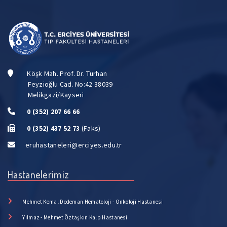
Köşk Mah. Prof. Dr. Turhan
Feyzioğlu Cad. No:42 38039
Melikgazi/Kayseri
0 (352) 207 66 66
0 (352) 437 52 73
(Faks)
eruhastaneleri@erciyes.edu.tr
Hastanelerimiz
Mehmet Kemal Dedeman Hematoloji - Onkoloji Hastanesi
Yılmaz - Mehmet Öztaşkın Kalp Hastanesi