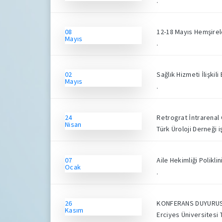
.
08
12-18 Mayıs Hemşirel
Mayıs
.
02
Sağlık Hizmeti İlişk
Mayıs
.
24
Retrograt İntrarenal C
Nisan
Türk Üroloji Derneği i
07
Aile Hekimliği Polikli
Ocak
.
26
KONFERANS DUYURU
Kasım
Erciyes Üniversitesi 