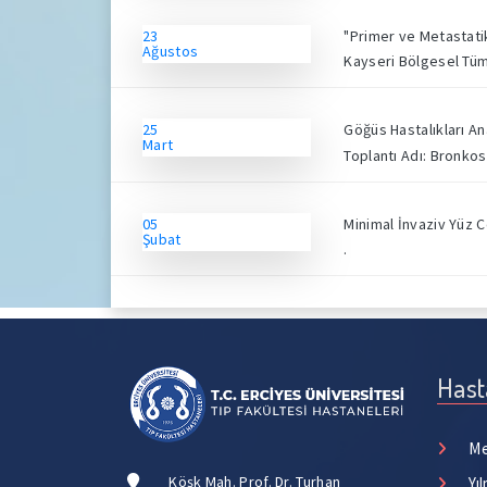
23
"Primer ve Metastatik
Ağustos
Kayseri Bölgesel Tü
25
Göğüs Hastalıkları A
Mart
Toplantı Adı: Bronkos
05
Minimal İnvaziv Yüz C
Şubat
.
Hast
Me
Köşk Mah. Prof. Dr. Turhan
Yı