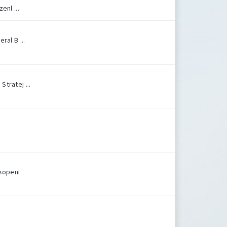
enl ...
ral B ...
tratej ...
rkopeni