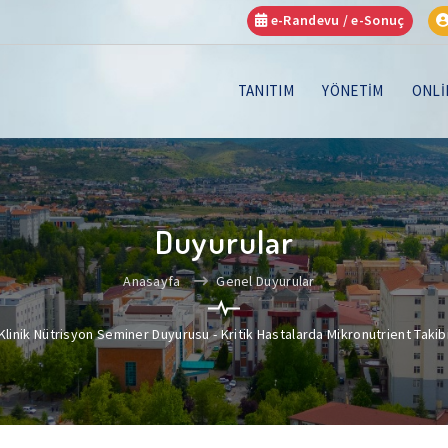
e-Randevu / e-Sonuç
TANITIM
YÖNETİM
ONLİ
Duyurular
Anasayfa
Genel Duyurular
Klinik Nütrisyon Seminer Duyurusu - Kritik Hastalarda Mikronutrient Takib