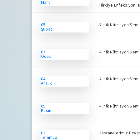
Mart
Türkiye Enfeksiyon Ha
05
Klinik Nütrisyon Semi
Şubat
.
07
Klinik Nütrisyon Semi
Ocak
.
04
Klinik Nütrisyon Se
Aralık
.
05
Klinik Nütrisyon Semi
Kasım
.
02
Hastanelerimiz Devam
Temmuz