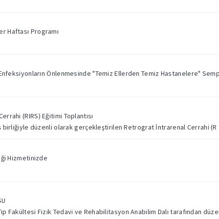
er Haftası Programı
ili Enfeksiyonların Önlenmesinde "Temiz Ellerden Temiz Hastanelere" Semp
errahi (RIRS) Eğitimi Toplantısı
ş birliğiyle düzenli olarak gerçekleştirilen Retrograt İntrarenal Cerrahi (R .
niği Hizmetinizde
SU
Tıp Fakültesi Fizik Tedavi ve Rehabilitasyon Anabilim Dalı tarafından düzen