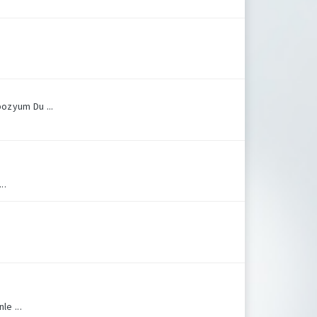
ozyum Du ...
..
le ...