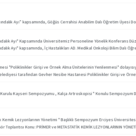
ındalık Ayı” kapsamında, Göğüs Cerrahisi Anabilim Dalı Öğretim Üyesi Doç.
dalık Ayı" Kapsamında Üniversitemiz Personeline Yönelik Konferans Düze
alık Ayı" kapsamında, İç Hastalıkları AD. Medikal Onkoloji Bilim Dalı Öğret
si "Poliklinikler Girişi ve Örnek Alma Ünitelerinin Yenilenmesi" dolayısıyl
lediyesi tarafından Gevher Nesibe Hastanesi Poliklinikler Girişi ve Örnek
Kurulu Kayseri Sempozyumu , Kalça Artroskopisi " Konulu Sempozyum Dü
 Kemik Lezyonlarının Yönetimi " Başlıklı Sempozyum Erciyes Üniversitesi 
mör Toplantısı Konu: PRİMER ve METASTATİK KEMİK LEZYONLARININ YÖNET