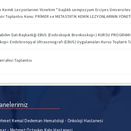
 Kemik Lezyonlarının Yönetimi " başlıklı sempozyum Erciyes Üniversitesi T
mör Toplantısı Konu: PRİMER ve METASTATİK KEMİK LEZYONLARININ YÖNET
nabilim Dalı Başkanlığı EBUS (Endoskopik Bronkoskopi ) KURSU PROGRAMI
kopi- Endobronşiyal Ultrasonografi (EBUS) Uygulamaları Kursu Toplantı Tari
errahisi Toplantısı
anelerimiz
hmet Kemal Dedeman Hematoloji - Onkoloji Hastanesi
lmaz - Mehmet Öztaşkın Kalp Hastanesi