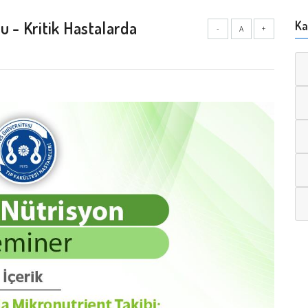
 - Kritik Hastalarda
Ka
-
A
+