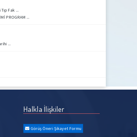
ıp Fak ...
İMİ PROGRAM ...
hi ...
Halkla İlişkiler
Görüş Öneri Şikayet Formu