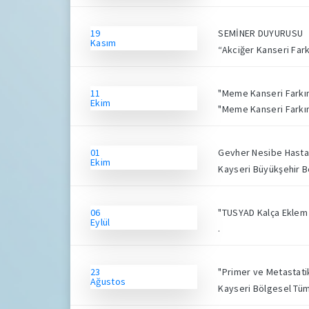
19
SEMİNER DUYURUSU
Kasım
“Akciğer Kanseri Fark
11
"Meme Kanseri Farkın
Ekim
"Meme Kanseri Farkınd
01
Gevher Nesibe Hastane
Ekim
Kayseri Büyükşehir Be
06
"TUSYAD Kalça Eklem 
Eylül
.
23
"Primer ve Metastatik
Ağustos
Kayseri Bölgesel Tü