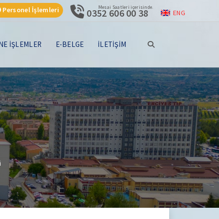
Mesai Saatleri içerisinde.
Personel İşlemleri
0352 606 00 38
ENG
NE İŞLEMLER
E-BELGE
İLETİŞİM
i