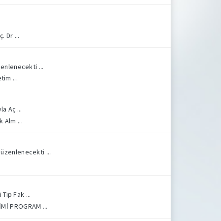
 Dr ...
nlenecekti ...
im ...
a Aç ...
 Alm ...
zenlenecekti ...
Tıp Fak ...
İMİ PROGRAM ...