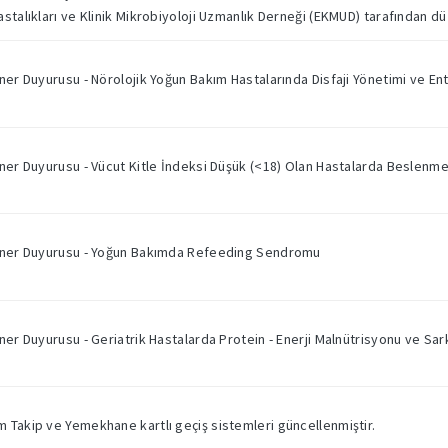
stalıkları ve Klinik Mikrobiyoloji Uzmanlık Derneği (EKMUD) tarafından düz
ner Duyurusu - Nörolojik Yoğun Bakım Hastalarında Disfaji Yönetimi ve Ente
ner Duyurusu - Vücut Kitle İndeksi Düşük (<18) Olan Hastalarda Beslenme S
miner Duyurusu - Yoğun Bakımda Refeeding Sendromu
ner Duyurusu - Geriatrik Hastalarda Protein - Enerji Malnütrisyonu ve Sa
 Takip ve Yemekhane kartlı geçiş sistemleri güncellenmiştir.