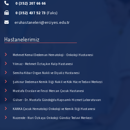
0 (352) 207 66 66
0 (352) 437 52 73
(Faks)
eruhastaneleri@erciyes.edu.tr
Hastanelerimiz
Mehmet Kemal Dedeman Hematoloji - Onkoloji Hastanesi
Yılmaz - Mehmet Öztaşkın Kalp Hastanesi
Semiha Kibar Organ Nakli ve Diyaliz Hastanesi
Şahinur Dedeman Kemik İliği Nakil ve Kök Hücre Tedavi Merkezi
Mustafa Eraslan ve Fevzi Mercan Çocuk Hastanesi
Gülser - Dr. Mustafa Gündoğdu Kapsamlı Hizmet Laboratuvarı
KANKA Çocuk Hematoloji Onkoloji ve Kemik İliği Hastanesi
Nazende - Nuri Özkaya Onkoloji Gündüz Tedavi Merkezi