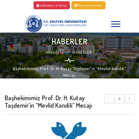
e-Randevu / e-Sonuç
Personel İşlemleri
HABERLER
Anasayfa
HABERLER
Başhekimimiz Prof. Dr. H. Kutay Taşdemir’in “Mevlid Kandili”
Mesajı
Başhekimimiz Prof. Dr. H. Kutay
-
A
+
Taşdemir’in “Mevlid Kandili” Mesajı