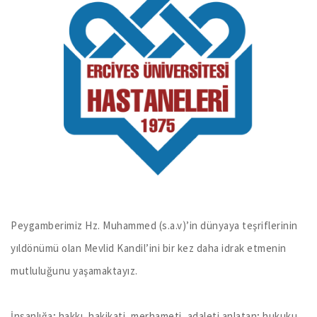
Peygamberimiz Hz. Muhammed (s.a.v)’in dünyaya teşriflerinin
yıldönümü olan Mevlid Kandil’ini bir kez daha idrak etmenin
mutluluğunu yaşamaktayız.
İnsanlığa; hakkı, hakikati, merhameti, adaleti anlatan; hukuku,