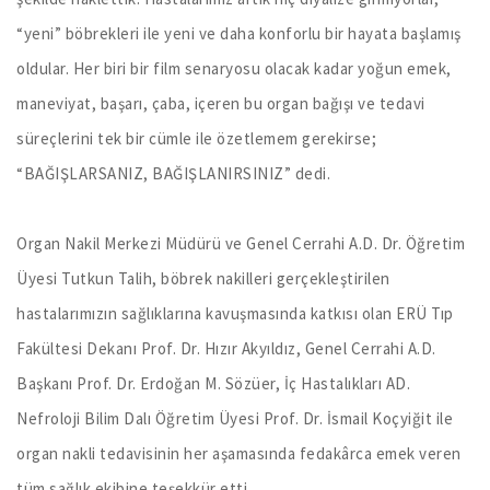
“yeni” böbrekleri ile yeni ve daha konforlu bir hayata başlamış
oldular. Her biri bir film senaryosu olacak kadar yoğun emek,
maneviyat, başarı, çaba, içeren bu organ bağışı ve tedavi
süreçlerini tek bir cümle ile özetlemem gerekirse;
“BAĞIŞLARSANIZ, BAĞIŞLANIRSINIZ” dedi.
Organ Nakil Merkezi Müdürü ve Genel Cerrahi A.D. Dr. Öğretim
Üyesi Tutkun Talih, böbrek nakilleri gerçekleştirilen
hastalarımızın sağlıklarına kavuşmasında katkısı olan ERÜ Tıp
Fakültesi Dekanı Prof. Dr. Hızır Akyıldız, Genel Cerrahi A.D.
Başkanı Prof. Dr. Erdoğan M. Sözüer, İç Hastalıkları AD.
Nefroloji Bilim Dalı Öğretim Üyesi Prof. Dr. İsmail Koçyiğit ile
organ nakli tedavisinin her aşamasında fedakârca emek veren
tüm sağlık ekibine teşekkür etti.