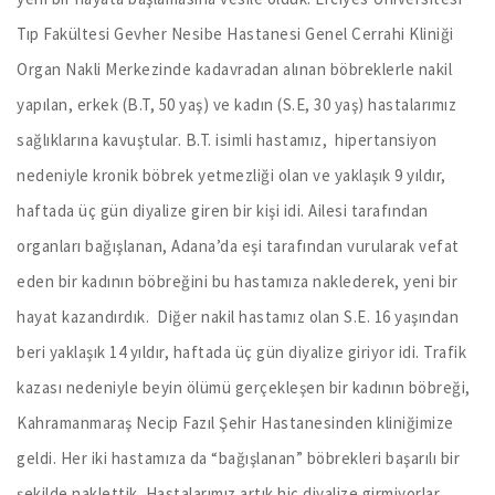
Tıp Fakültesi Gevher Nesibe Hastanesi Genel Cerrahi Kliniği
Organ Nakli Merkezinde kadavradan alınan böbreklerle nakil
yapılan, erkek (B.T, 50 yaş) ve kadın (S.E, 30 yaş) hastalarımız
sağlıklarına kavuştular. B.T. isimli hastamız, hipertansiyon
nedeniyle kronik böbrek yetmezliği olan ve yaklaşık 9 yıldır,
haftada üç gün diyalize giren bir kişi idi. Ailesi tarafından
organları bağışlanan, Adana’da eşi tarafından vurularak vefat
eden bir kadının böbreğini bu hastamıza naklederek, yeni bir
hayat kazandırdık. Diğer nakil hastamız olan S.E. 16 yaşından
beri yaklaşık 14 yıldır, haftada üç gün diyalize giriyor idi. Trafik
kazası nedeniyle beyin ölümü gerçekleşen bir kadının böbreği,
Kahramanmaraş Necip Fazıl Şehir Hastanesinden kliniğimize
geldi. Her iki hastamıza da “bağışlanan” böbrekleri başarılı bir
şekilde naklettik. Hastalarımız artık hiç diyalize girmiyorlar,