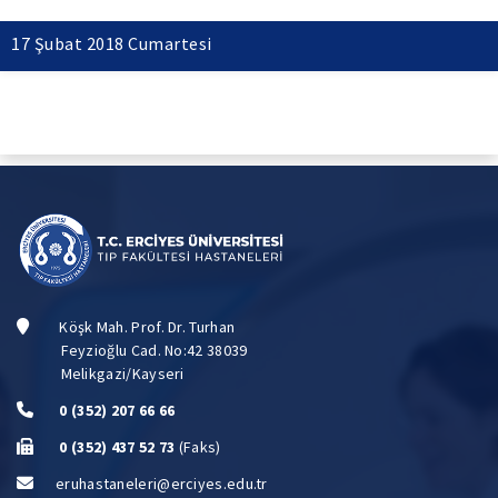
17 Şubat 2018 Cumartesi
Köşk Mah. Prof. Dr. Turhan
Feyzioğlu Cad. No:42 38039
Melikgazi/Kayseri
0 (352) 207 66 66
0 (352) 437 52 73
(Faks)
eruhastaneleri@erciyes.edu.tr