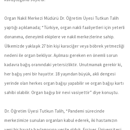
Organ Nakil Merkezi Müdürü Dr. Öğretim Üyesi Tutkun Talih
yaptığı açıklamada; “Türkiye, organ nakli faaliyetleri için yeterli
donanıma, deneyimli ekiplere ve nakil merkezlerine sahip.
Ülkemizde yaklaşık 27 bin kişi karaciğer veya böbrek yetmezliği
nedeni ile organ bekliyor. Aşılması gereken en önemli sorun
kadavra bağış oranındaki yetersizliktir. Unutmamak gerekir ki,
her bağış yeni bir hayattır. 18 yaşından büyük, akli dengesi
yerinde olan herkes organ bağışı yapabilir ve organ bağışı kartı
sahibi olabilir. Organ bağışı bir nevi vasiyettir” diye konuştu.
Dr. Öğretim Üyesi Tutkun Talih, “Pandemi sürecinde
merkezimize sunulan organları kabul ederek, iki hastamızın
yeni bir hayata başlamasına vesile olduk. Erciyes Üniversitesi