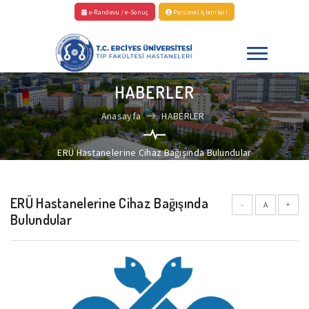
e-Randevu / e-Sonuç
Personel İşlemleri
HABERLER
Anasayfa
HABERLER
ERÜ Hastanelerine Cihaz Bağışında Bulundular
ERÜ Hastanelerine Cihaz Bağışında
-
A
+
Bulundular