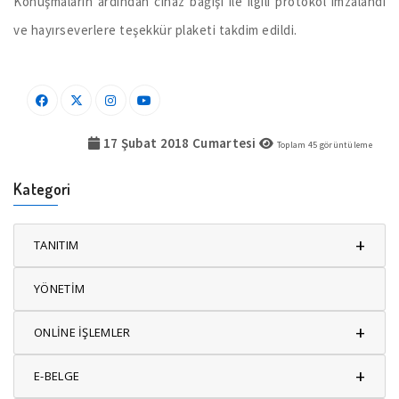
Konuşmaların ardından cihaz bağışı ile ilgili protokol imzalandı
ve hayırseverlere teşekkür plaketi takdim edildi.
17 Şubat 2018 Cumartesi
Toplam
45
görüntüleme
Kategori
+
TANITIM
YÖNETİM
+
ONLİNE İŞLEMLER
+
E-BELGE