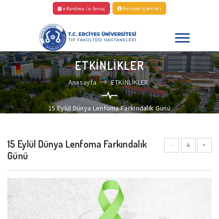
e-Randevu / e-Sonuç
Personel İşlemleri
ETKİNLİKLER
Anasayfa
ETKİNLİKLER
15 Eylül Dünya Lenfoma Farkındalık Günü
15 Eylül Dünya Lenfoma Farkındalık
-
A
+
Günü