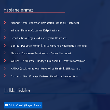
Hastanelerimiz
Mehmet Kemal Dedeman Hematoloji - Onkoloji Hastanesi
Yılmaz - Mehmet Öztaşkın Kalp Hastanesi
Semiha Kibar Organ Nakli ve Diyaliz Hastanesi
Şahinur Dedeman Kemik İliği Nakil ve Kök Hücre Tedavi Merkezi
Mustafa Eraslan ve Fevzi Mercan Çocuk Hastanesi
Gülser - Dr. Mustafa Gündoğdu Kapsamlı Hizmet Laboratuvarı
KANKA Çocuk Hematoloji Onkoloji ve Kemik İliği Hastanesi
Nazende - Nuri Özkaya Onkoloji Gündüz Tedavi Merkezi
Halkla İlişkiler
Görüş Öneri Şikayet Formu