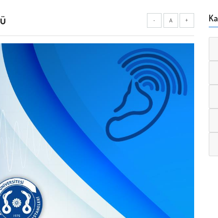
nü
Ka
-
A
+