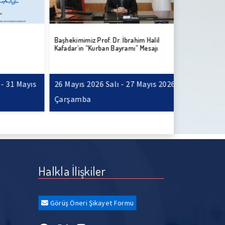
Başhekimimiz Prof. Dr. İbrahim Halil
Başhekimimiz P
Kafadar’ın “Kurban Bayramı” Mesajı
Kafadar’ın “1
ve Spor Bayra
 Mayıs
26 Mayıs 2026 Salı - 27 Mayıs 2026
19 Mayıs 20
Çarşamba
Çarşamba
Halkla İlişkiler
Görüş Öneri Şikayet Formu