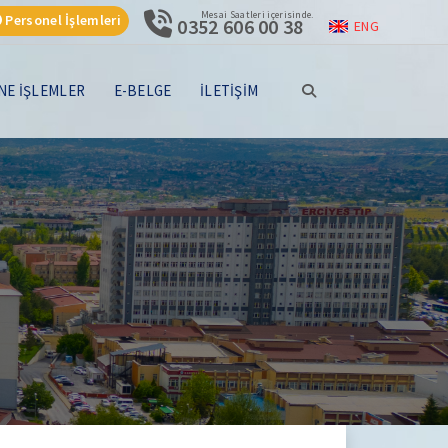
Mesai Saatleri içerisinde.
Personel İşlemleri
0352 606 00 38
ENG
NE İŞLEMLER
E-BELGE
İLETİŞİM