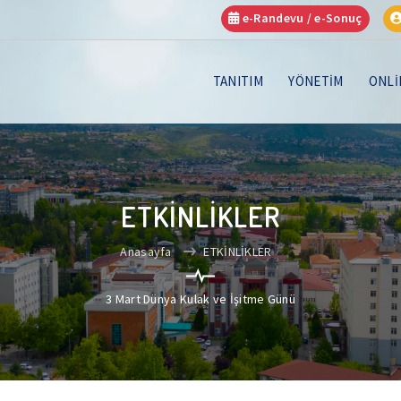
e-Randevu / e-Sonuç
TANITIM
YÖNETİM
ONLİ
ETKİNLİKLER
Anasayfa
ETKİNLİKLER
3 Mart Dünya Kulak ve İşitme Günü