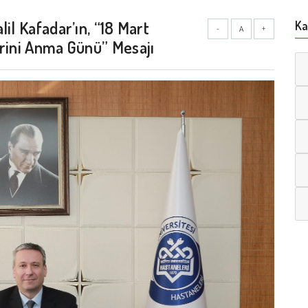
il Kafadar’ın, “18 Mart
Ka
-
A
+
erini Anma Günü” Mesajı