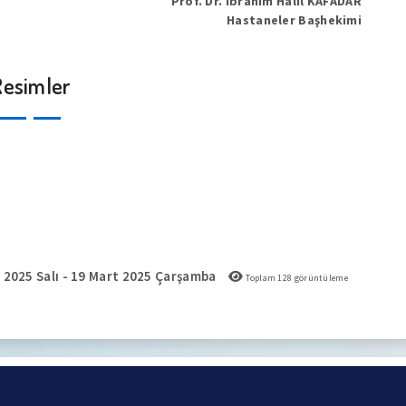
Prof. Dr. İbrahim Halil KAFADAR
Hastaneler Başhekimi
Resimler
 2025 Salı - 19 Mart 2025 Çarşamba
Toplam
128
görüntüleme