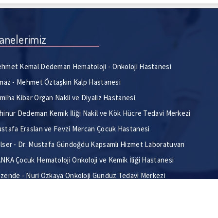
anelerimiz
hmet Kemal Dedeman Hematoloji - Onkoloji Hastanesi
lmaz - Mehmet Öztaşkın Kalp Hastanesi
miha Kibar Organ Nakli ve Diyaliz Hastanesi
hinur Dedeman Kemik İliği Nakil ve Kök Hücre Tedavi Merkezi
stafa Eraslan ve Fevzi Mercan Çocuk Hastanesi
lser - Dr. Mustafa Gündoğdu Kapsamlı Hizmet Laboratuvarı
NKA Çocuk Hematoloji Onkoloji ve Kemik İliği Hastanesi
zende - Nuri Özkaya Onkoloji Gündüz Tedavi Merkezi
kültesi Hastaneleri
Bilgi İşlem Merkezi