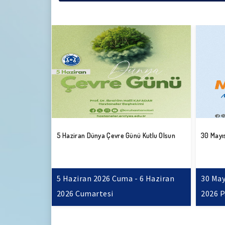
Başhekim
utlu Olsun
30 Mayıs Dünya MS Günü
Kafadar
 Haziran
30 Mayıs 2026 Cumartesi - 31 Mayıs
26 May
2026 Pazar
Çarşa