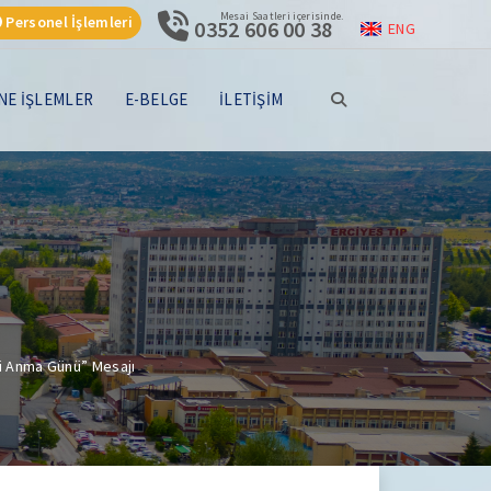
Mesai Saatleri içerisinde.
Personel İşlemleri
0352 606 00 38
ENG
NE İŞLEMLER
E-BELGE
İLETİŞİM
ini Anma Günü” Mesajı