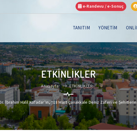
e-Randevu / e-Sonuç
TANITIM
YÖNETİM
ONLİ
ETKİNLİKLER
Anasayfa
ETKİNLİKLER
r. İbrahim Halil Kafadar’ın, “18 Mart Çanakkale Deniz Zaferi ve Şehitler