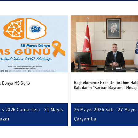
imiz Prof. Dr. İbrahim Halil
Başhekimimiz Prof. Dr. İbrahim Hali
’ın “Kurban Bayramı” Mesajı
Kafadar’ın “19 Mayıs Atatürk’ü Anm
ve Spor Bayramı” Mesajı
ıs 2026 Salı - 27 Mayıs 2026
19 Mayıs 2026 Salı - 20 Mayıs
mba
Çarşamba