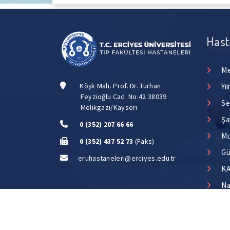
Hast
Me
Köşk Mah. Prof. Dr. Turhan
Yı
Feyzioğlu Cad. No:42 38039
Se
Melikgazi/Kayseri
Şa
0 (352) 207 66 66
Mu
0 (352) 437 52 73
(Faks)
Gü
eruhastaneleri@erciyes.edu.tr
KA
Na
Copyright © 2026 | T.C. Erciyes Üniversitesi Tıp Fa