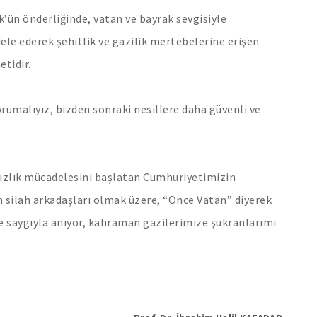
’ün önderliğinde, vatan ve bayrak sevgisiyle
e ederek şehitlik ve gazilik mertebelerine erişen
tidir.
orumalıyız, bizden sonraki nesillere daha güvenli ve
sızlık mücadelesini başlatan Cumhuriyetimizin
 silah arkadaşları olmak üzere, “Önce Vatan” diyerek
e saygıyla anıyor, kahraman gazilerimize şükranlarımı