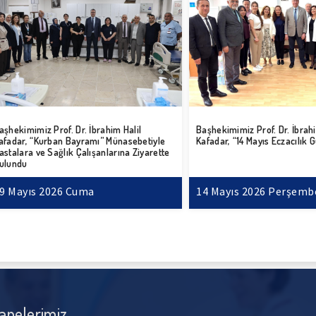
imiz Prof. Dr. İbrahim Halil
Başhekimimiz Prof. Dr. İbrahim Hali
, “Kurban Bayramı” Münasebetiyle
Kafadar, “14 Mayıs Eczacılık Günü’nü
a ve Sağlık Çalışanlarına Ziyarette
ıs 2026 Cuma
14 Mayıs 2026 Perşembe
anelerimiz