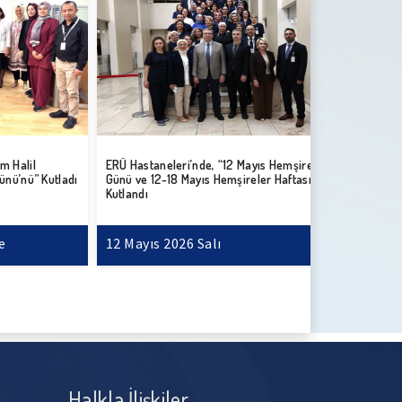
l
ERÜ Hastaneleri’nde, “12 Mayıs Hemşireler
ERÜ Hastanele
” Kutladı
Günü ve 12-18 Mayıs Hemşireler Haftası”
Mekanik Venti
Kutlandı
12 Mayıs 2026 Salı
12 Mayıs 20
Halkla İlişkiler