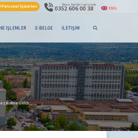
Mesai Saatleri içerisinde.
Personel İşlemleri
0352 606 00 38
ENG
NE İŞLEMLER
E-BELGE
İLETİŞİM
ez Haline Geldi