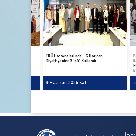
ve Donör
ERÜ Hastaneleri’nde, “6 Haziran
Başhekim
r
Diyetisyenler Günü” Kutlandı
Kafadar
Hastalar
Bulundu
mbe
9 Haziran 2026 Salı
29 May
Hast