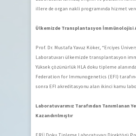
illere de organ nakli programında hizmet verd
Ülkemizde Transplantasyon İmmünolojisi A
Prof. Dr. Mustafa Yavuz Köker, “Erciyes Ünive
Laboratuvarı ülkemizde transplantasyon immü
Yüksek çözünürlük HLA doku tipleme alanında
Federation for Immunogenetics (EFI) tarafınd
sonra EFI akreditasyonu alan ikinci kamu labo
Laboratuvarımız Tarafından Tanımlanan Yeni 
Kazandırılmıştır
ERÜ Doku Tipleme Laboratuvarı Direktörü Prof