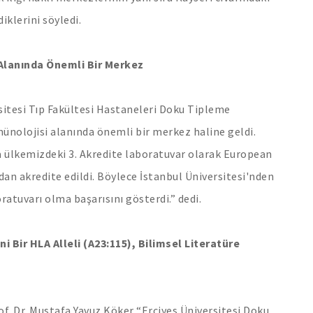
iklerini söyledi.
lanında Önemli Bir Merkez
rsitesi Tıp Fakültesi Hastaneleri Doku Tipleme
nolojisi alanında önemli bir merkez haline geldi.
 ülkemizdeki 3. Akredite laboratuvar olarak European
an akredite edildi. Böylece İstanbul Üniversitesi'nden
ratuvarı olma başarısını gösterdi.” dedi.
Bir HLA Alleli (A23:115), Bilimsel Literatüre
. Dr. Mustafa Yavuz Köker “Erciyes Üniversitesi Doku