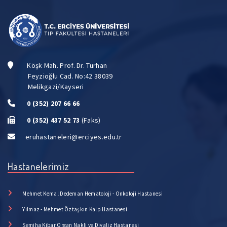
Köşk Mah. Prof. Dr. Turhan
Feyzioğlu Cad. No:42 38039
Melikgazi/Kayseri
0 (352) 207 66 66
0 (352) 437 52 73
(Faks)
eruhastaneleri@erciyes.edu.tr
Hastanelerimiz
Mehmet Kemal Dedeman Hematoloji - Onkoloji Hastanesi
Yılmaz - Mehmet Öztaşkın Kalp Hastanesi
Semiha Kibar Organ Nakli ve Diyaliz Hastanesi