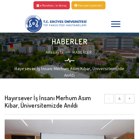
e-Randevu / e-Sonuç
Personel İşlemleri
HABERLER
Anasayfa
HABERLER
Hayırsever İş İnsanı Merhum Asım Kibar, Üniversitemizde
Anıldı
Hayırsever İş İnsanı Merhum Asım
-
A
+
Kibar, Üniversitemizde Anıldı