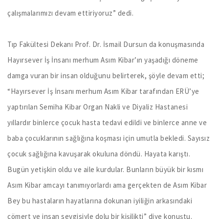
çalışmalarımızı devam ettiriyoruz” dedi.
Tıp Fakültesi Dekanı Prof. Dr. İsmail Dursun da konuşmasında
Hayırsever İş İnsanı merhum Asım Kibar’ın yaşadığı döneme
damga vuran bir insan olduğunu belirterek, şöyle devam etti;
“Hayırsever İş İnsanı merhum Asım Kibar tarafından ERÜ’ye
yaptırılan Semiha Kibar Organ Nakli ve Diyaliz Hastanesi
yıllardır binlerce çocuk hasta tedavi edildi ve binlerce anne ve
baba çocuklarının sağlığına koşması için umutla bekledi. Sayısız
çocuk sağlığına kavuşarak okuluna döndü. Hayata karıştı.
Bugün yetişkin oldu ve aile kurdular. Bunların büyük bir kısmı
Asım Kibar amcayı tanımıyorlardı ama gerçekten de Asım Kibar
Bey bu hastaların hayatlarına dokunan iyiliğin arkasındaki
cömert ve insan sevgisiyle dolu bir kişilikti” diye konuştu.