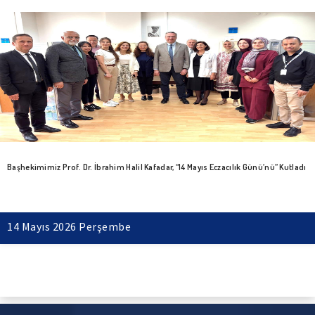
Başhekimimiz Prof. Dr. İbrahim Halil Kafadar, “14 Mayıs Eczacılık Günü’nü” Kutladı
14 Mayıs 2026 Perşembe