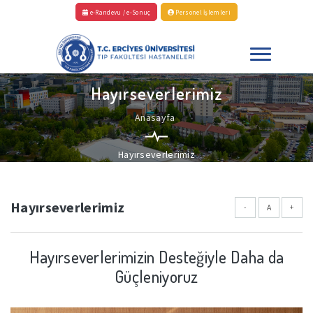
e-Randevu / e-Sonuç
Personel İşlemleri
Hayırseverlerimiz
Anasayfa
Hayırseverlerimiz
Hayırseverlerimiz
-
A
+
Hayırseverlerimizin Desteğiyle Daha da
Güçleniyoruz