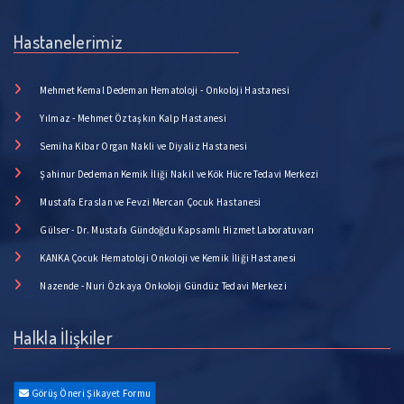
Hastanelerimiz
Mehmet Kemal Dedeman Hematoloji - Onkoloji Hastanesi
Yılmaz - Mehmet Öztaşkın Kalp Hastanesi
Semiha Kibar Organ Nakli ve Diyaliz Hastanesi
Şahinur Dedeman Kemik İliği Nakil ve Kök Hücre Tedavi Merkezi
Mustafa Eraslan ve Fevzi Mercan Çocuk Hastanesi
Gülser - Dr. Mustafa Gündoğdu Kapsamlı Hizmet Laboratuvarı
KANKA Çocuk Hematoloji Onkoloji ve Kemik İliği Hastanesi
Nazende - Nuri Özkaya Onkoloji Gündüz Tedavi Merkezi
Halkla İlişkiler
Görüş Öneri Şikayet Formu