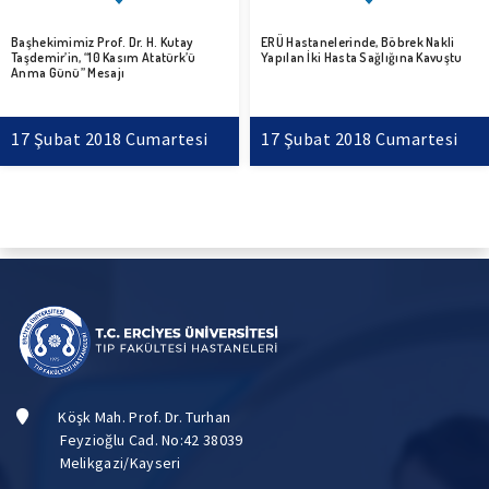
f. Dr. H. Kutay
ERÜ Hastanelerinde, Böbrek Nakli
Erciyes Organ 
 Kasım Atatürk’ü
Yapılan İki Hasta Sağlığına Kavuştu
Başhekimimize
ajı
18 Cumartesi
17 Şubat 2018 Cumartesi
17 Şubat 2
Köşk Mah. Prof. Dr. Turhan
Feyzioğlu Cad. No:42 38039
Melikgazi/Kayseri