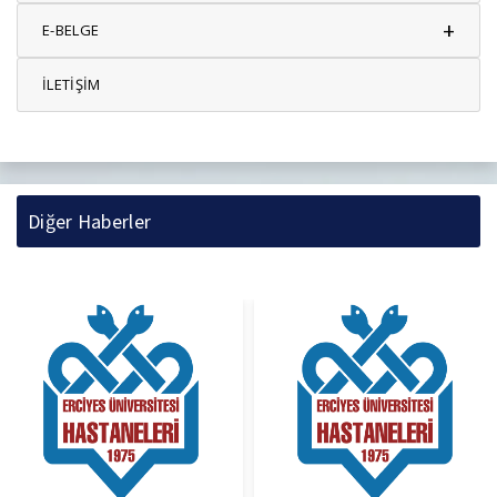
+
E-BELGE
İLETİŞİM
Diğer Haberler