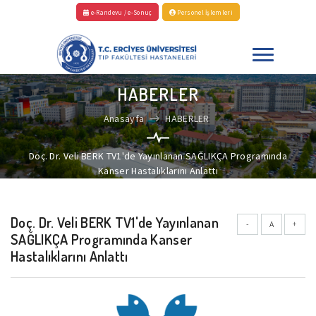
e-Randevu / e-Sonuç
Personel İşlemleri
HABERLER
Anasayfa
HABERLER
Doç. Dr. Veli BERK TV1'de Yayınlanan SAĞLIKÇA Programında
Kanser Hastalıklarını Anlattı
Doç. Dr. Veli BERK TV1'de Yayınlanan
-
A
+
SAĞLIKÇA Programında Kanser
Hastalıklarını Anlattı