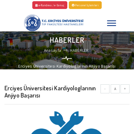
e-Randevu / e-Sonuç
Personel İşlemleri
HABERLER
Anasayfa
HABERLER
Erciyes Üniversitesi Kardiyologlarının Anjiyo Başarısı
Erciyes Üniversitesi Kardiyologlarının
-
A
+
Anjiyo Başarısı