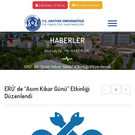
e-Randevu / e-Sonuç
Personel İşlemleri
HABERLER
Anasayfa
HABERLER
ERÜ’ de “Asım Kibar Günü” Etkinliği Düzenlendi
ERÜ’ de “Asım Kibar Günü” Etkinliği
-
A
+
Düzenlendi