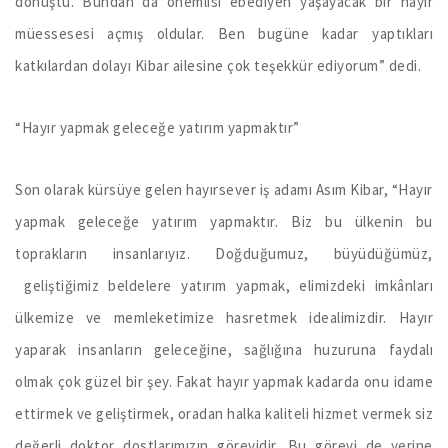
dönüştü. Bundan da önemlisi ebediyen yaşayacak bir hayır
müessesesi açmış oldular. Ben bugüne kadar yaptıkları
katkılardan dolayı Kibar ailesine çok teşekkür ediyorum” dedi.
“Hayır yapmak geleceğe yatırım yapmaktır”
Son olarak kürsüye gelen hayırsever iş adamı Asım Kibar, “Hayır
yapmak geleceğe yatırım yapmaktır. Biz bu ülkenin bu
toprakların insanlarıyız. Doğduğumuz, büyüdüğümüz,
geliştiğimiz beldelere yatırım yapmak, elimizdeki imkânları
ülkemize ve memleketimize hasretmek idealimizdir. Hayır
yaparak insanların geleceğine, sağlığına huzuruna faydalı
olmak çok güzel bir şey. Fakat hayır yapmak kadarda onu idame
ettirmek ve geliştirmek, oradan halka kaliteli hizmet vermek siz
değerli doktor dostlarımızın görevidir. Bu görevi de yerine