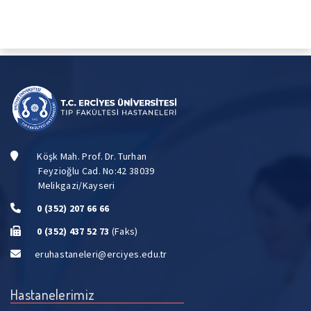
Köşk Mah. Prof. Dr. Turhan
Feyzioğlu Cad. No:42 38039
Melikgazi/Kayseri
0 (352) 207 66 66
0 (352) 437 52 73
(Faks)
eruhastaneleri@erciyes.edu.tr
Hastanelerimiz