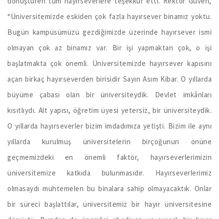
dönüştüren tüm hayırseverlere teşekkür etti. Rektör Güven,
“Üniversitemizde eskiden çok fazla hayırsever binamız yoktu.
Bugün kampüsümüzü gezdiğimizde üzerinde hayırsever ismi
olmayan çok az binamız var. Bir işi yapmaktan çok, o işi
başlatmakta çok önemli. Üniversitemizde hayırsever kapısını
açan birkaç hayırseverden birisidir Sayın Asım Kibar. O yıllarda
büyüme çabası olan bir üniversiteydik. Devlet imkânları
kısıtlıydı. Alt yapısı, öğretim üyesi yetersiz, bir üniversiteydik.
O yıllarda hayırseverler bizim imdadımıza yetişti. Bizim ile aynı
yıllarda kurulmuş üniversitelerin birçoğunun önüne
geçmemizdeki en önemli faktör, hayırseverlerimizin
üniversitemize katkıda bulunmasıdır. Hayırseverlerimiz
olmasaydı muhtemelen bu binalara sahip olmayacaktık. Onlar
bir süreci başlattılar, üniversitemiz bir hayır üniversitesine