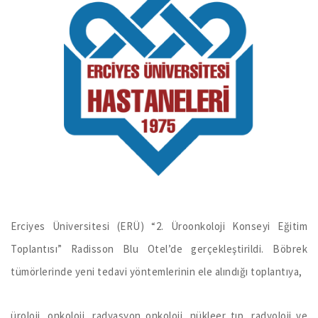
Erciyes Üniversitesi (ERÜ) “2. Üroonkoloji Konseyi Eğitim
Toplantısı” Radisson Blu Otel’de gerçekleştirildi. Böbrek
tümörlerinde yeni tedavi yöntemlerinin ele alındığı toplantıya,
üroloji, onkoloji, radyasyon onkoloji, nükleer tıp, radyoloji ve