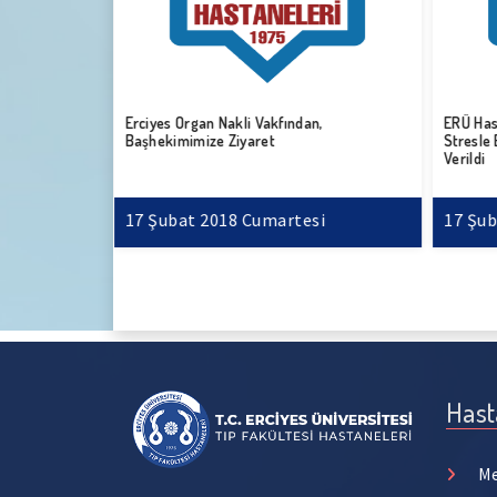
akli Yapılan
Erciyes Organ Nakli Vakfından,
ERÜ Hast
Başhekimimize Ziyaret
Stresle
Verildi
i
17 Şubat 2018 Cumartesi
17 Şub
Hast
Me