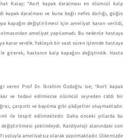
Nihat Kalay; “Aort kapak daralması en ölümcül kalp
ddi kapak daralması ve buna bağlı nefes darlığı, göğüs
aya kapağın değiştirilmesi için ameliyat kararı verildi,
k olmasından ameliyat yapılamadı. Bu nedenle hastaya
a karar verdik. Yaklaşık bir saat süren işlemde hastaya
 girerek, hastanın kalp kapağını değiştirdik. Hasta
gi veren Prof Dr. İbrahim Özdoğru ise; “Aort kapak
çıkar ve tedavi edilmezse ölümcül seyreden ciddi bir
ğrısı, çarpıntı ve bayılma gibi şikâyetler oluşmaktadır.
mi ile tespit edilmektedir. Daha önceki yıllarda bu
 değiştirilmesi şeklindeydi. Kardiyoloji alanındaki son
fi yoluyla ameliyatsız olarak yapılmaktadır. Ülkemizde