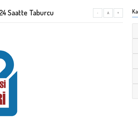
24 Saatte Taburcu
Ka
-
A
+