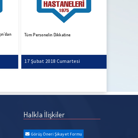
çın’dan
Başhekimimiz 
Tüm Personelin Dikkatine
“29 Ekim Cum
17 Şubat 2018 Cumartesi
17 Şubat 2
Halkla İlişkiler
Görüş Öneri Şikayet Formu