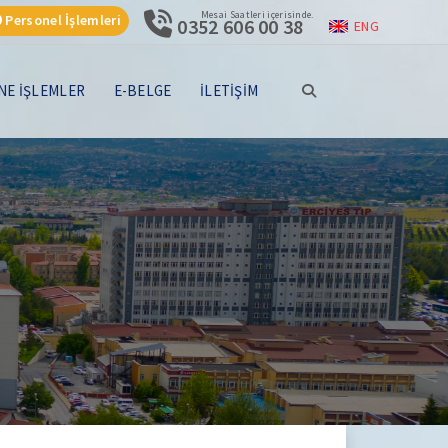
Mesai Saatleri içerisinde.
Personel İşlemleri
0352 606 00 38
ENG
NE İŞLEMLER
E-BELGE
İLETİŞİM