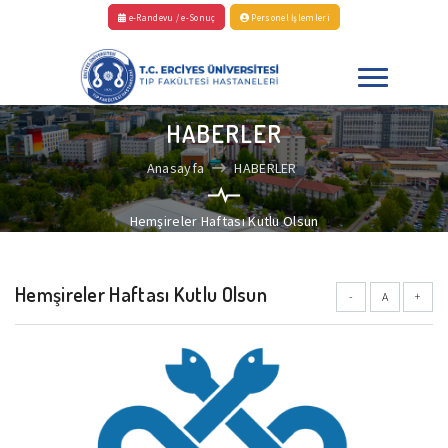
e-Randevu / e-Sonuç
Personel İşlemleri
HABERLER
Anasayfa
HABERLER
Hemşireler Haftası Kutlu Olsun
Hemşireler Haftası Kutlu Olsun
-
A
+