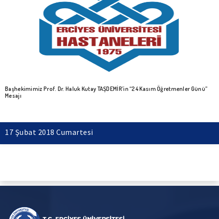
Başhekimimiz Prof. Dr. Haluk Kutay TAŞDEMİR’in “24 Kasım Öğretmenler Günü”
Mesajı
17 Şubat 2018 Cumartesi