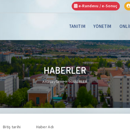
e-Randevu / e-Sonuç
TANITIM
YÖNETİM
ONLİ
HABERLER
Anasayfa
HABERLER
Bitiş tarihi
Haber Adı