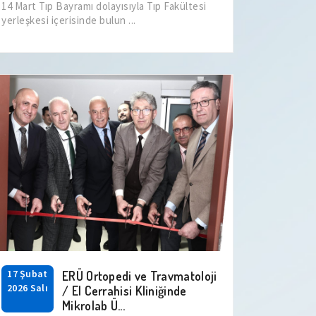
14 Mart Tıp Bayramı dolayısıyla Tıp Fakültesi
yerleşkesi içerisinde bulun ...
17 Şubat
ERÜ Ortopedi ve Travmatoloji
2026 Salı
/ El Cerrahisi Kliniğinde
Mikrolab Ü...