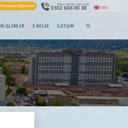
Mesai Saatleri içerisinde.
Personel İşlemleri
0352 606 00 38
ENG
NE İŞLEMLER
E-BELGE
İLETİŞİM