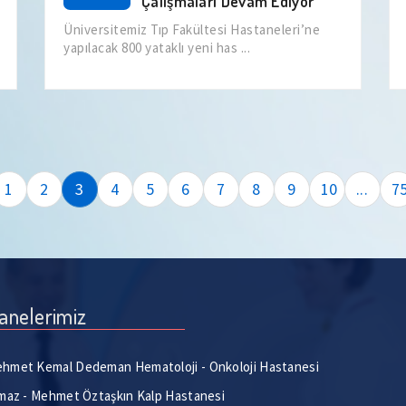
Çalışmaları Devam Ediyor
Üniversitemiz Tıp Fakültesi Hastaneleri’ne
yapılacak 800 yataklı yeni has ...
1
2
3
4
5
6
7
8
9
10
...
7
anelerimiz
hmet Kemal Dedeman Hematoloji - Onkoloji Hastanesi
lmaz - Mehmet Öztaşkın Kalp Hastanesi