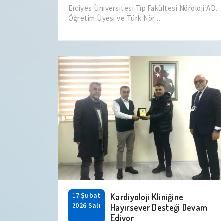
Erciyes Üniversitesi Tıp Fakültesi Nöroloji AD.
Öğretim Üyesi ve Türk Nör ...
17 Şubat
Kardiyoloji Kliniğine
2026 Salı
Hayırsever Desteği Devam
Ediyor