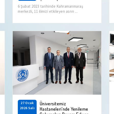
6 Şubat 2023 tarihinde Kahramanmaraş
merkezli, 11 ilimizi etkileyen asrın ...
27 Ocak
Üniversitemiz
2026 Salı
Hastaneleri’nde Yenileme