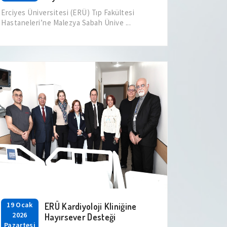
Erciyes Üniversitesi (ERÜ) Tıp Fakültesi
Hastaneleri’ne Malezya Sabah Ünive ...
19 Ocak
ERÜ Kardiyoloji Kliniğine
2026
Hayırsever Desteği
Pazartesi