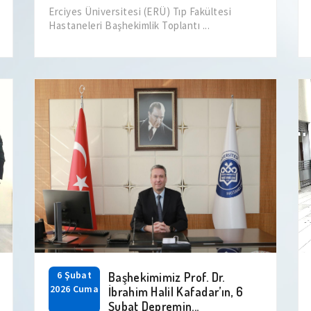
Erciyes Üniversitesi (ERÜ) Tıp Fakültesi
Hastaneleri Başhekimlik Toplantı ...
6 Şubat
Başhekimimiz Prof. Dr.
2026 Cuma
İbrahim Halil Kafadar’ın, 6
Şubat Depremin...