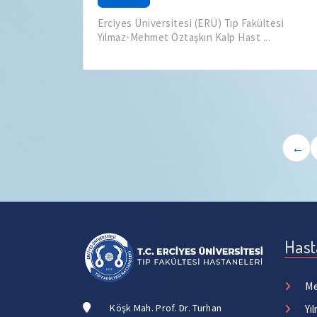
Erciyes Üniversitesi (ERÜ) Tıp Fakültesi
Yılmaz-Mehmet Öztaşkın Kalp Hast ...
←
Hast
Me
Köşk Mah. Prof. Dr. Turhan
Yı