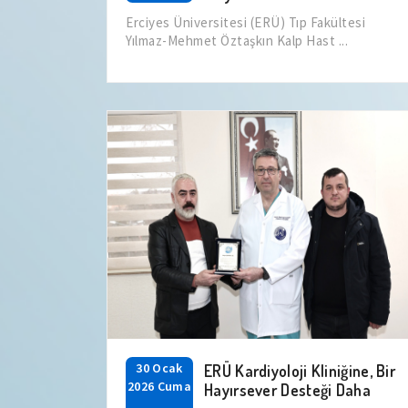
Erciyes Üniversitesi (ERÜ) Tıp Fakültesi
Yılmaz-Mehmet Öztaşkın Kalp Hast ...
30 Ocak
ERÜ Kardiyoloji Kliniğine, Bir
2026 Cuma
Hayırsever Desteği Daha