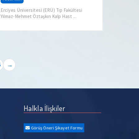
Erciyes Üniversitesi (ERÜ) Tıp Fakültesi
Yılmaz-Mehmet Öztaşkın Kalp Hast ...
5
→
Halkla İlişkiler
Görüş Öneri Şikayet Formu