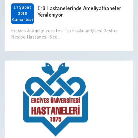
17 Şubat
Erü Hastanelerinde Ameliyathaneler
2018
Yenileniyor
Cumartesi
Erciyes &Uuml;niversitesi Tıp Fak&uuml;ltesi Gevher
Nesibe Hastanesi i&cc ...