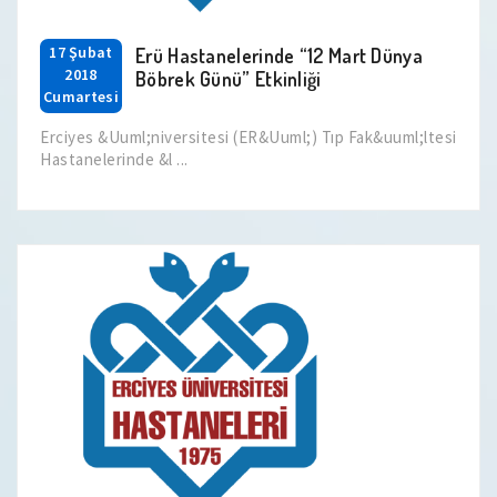
17 Şubat
Erü Hastanelerinde “12 Mart Dünya
2018
Böbrek Günü” Etkinliği
Cumartesi
Erciyes &Uuml;niversitesi (ER&Uuml;) Tıp Fak&uuml;ltesi
Hastanelerinde &l ...