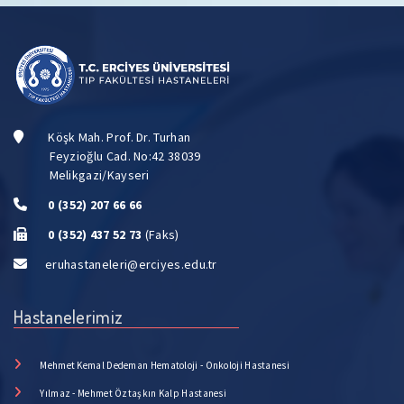
Köşk Mah. Prof. Dr. Turhan
Feyzioğlu Cad. No:42 38039
Melikgazi/Kayseri
0 (352) 207 66 66
0 (352) 437 52 73
(Faks)
eruhastaneleri@erciyes.edu.tr
Hastanelerimiz
Mehmet Kemal Dedeman Hematoloji - Onkoloji Hastanesi
Yılmaz - Mehmet Öztaşkın Kalp Hastanesi