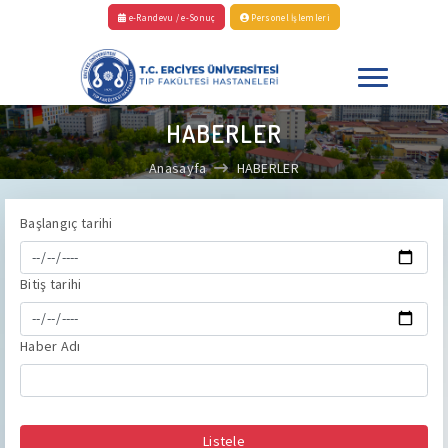
e-Randevu / e-Sonuç
Personel İşlemleri
HABERLER
Anasayfa
HABERLER
Başlangıç tarihi
Bitiş tarihi
Haber Adı
Listele