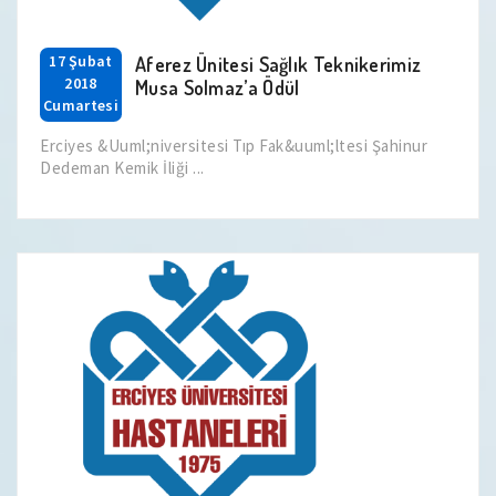
17 Şubat
Aferez Ünitesi Sağlık Teknikerimiz
2018
Musa Solmaz’a Ödül
Cumartesi
Erciyes &Uuml;niversitesi Tıp Fak&uuml;ltesi Şahinur
Dedeman Kemik İliği ...