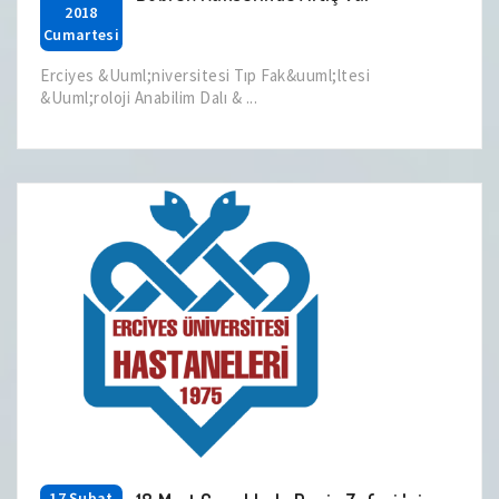
2018
Cumartesi
Erciyes &Uuml;niversitesi Tıp Fak&uuml;ltesi
&Uuml;roloji Anabilim Dalı & ...
17 Şubat