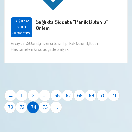
17 Şubat
Sağlıkta Şiddete “Panik Butonlu”
2018
Önlem
Cumartesi
Erciyes &Uuml;niversitesi Tıp Fak&uuml;ltesi
Hastaneleri&rsquo;nde sağlık ...
←
1
2
...
66
67
68
69
70
71
72
73
74
75
→