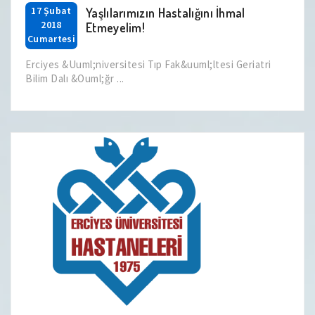
17 Şubat
Yaşlılarımızın Hastalığını İhmal
2018
Etmeyelim!
Cumartesi
Erciyes &Uuml;niversitesi Tıp Fak&uuml;ltesi Geriatri
Bilim Dalı &Ouml;ğr ...