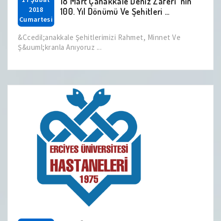
18 Mart Çanakkale Deniz Zaferi 'nin
2018
100. Yıl Dönümü Ve Şehitleri ...
Cumartesi
&Ccedil;anakkale Şehitlerimizi Rahmet, Minnet Ve
Ş&uuml;kranla Anıyoruz ...