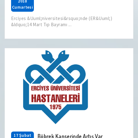
2018
Cumartesi
Erciyes &Uuml;niversitesi&rsquo;nde (ER&Uuml;)
&ldquo;14 Mart Tıp Bayramı ...
17 Şubat
Böbrek Kanserinde Artış Var