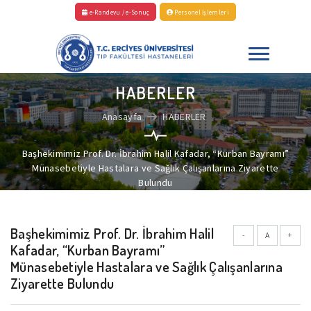
e-Randevu / e-Sonuç
Personel İşlemleri
HABERLER
Anasayfa
HABERLER
Başhekimimiz Prof. Dr. İbrahim Halil Kafadar, “Kurban Bayramı”
Münasebetiyle Hastalara ve Sağlık Çalışanlarına Ziyarette
Bulundu
Başhekimimiz Prof. Dr. İbrahim Halil
-
A
+
Kafadar, “Kurban Bayramı”
Münasebetiyle Hastalara ve Sağlık Çalışanlarına
Ziyarette Bulundu